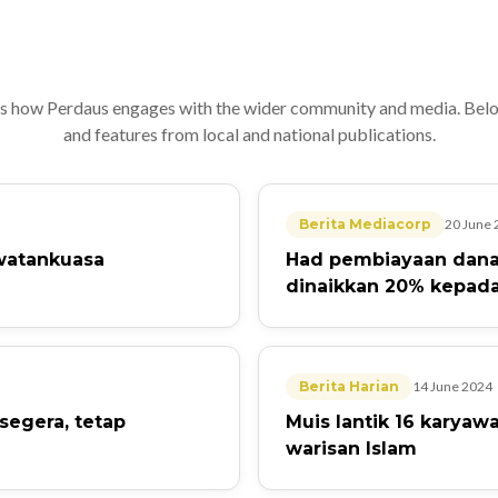
s how Perdaus engages with the wider community and media. Below
and features from local and national publications.
Berita Mediacorp
20 June 
awatankuasa
Had pembiayaan dana
dinaikkan 20% kepad
Berita Harian
14 June 2024
segera, tetap
Muis lantik 16 karya
warisan Islam