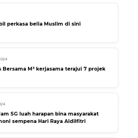
il perkasa belia Muslim di sini
 2024
 Bersama M³ kerjasama terajui 7 projek
024
lam SG luah harapan bina masyarakat
oni sempena Hari Raya Aidilfitri