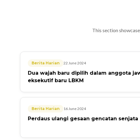
This section showcase
News Articles
Berita Harian
22 June 2024
Dua wajah baru dipilih dalam anggota j
eksekutif baru LBKM
Berita Harian
16 June 2024
Perdaus ulangi gesaan gencatan senjata 