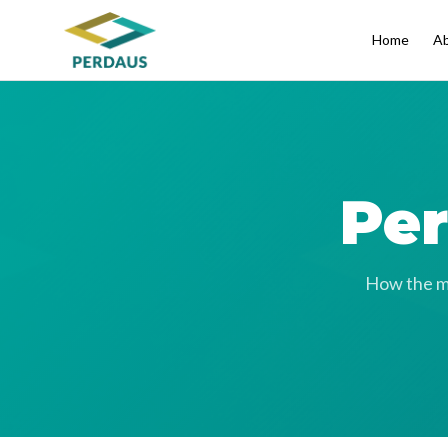
Home
Ab
Per
How the me