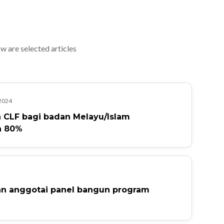
 are selected articles
2024
 CLF bagi badan Melayu/Islam
a 80%
wan anggotai panel bangun program