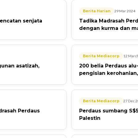
Berita Harian
29 Mar 2024
encatan senjata
Tadika Madrasah Perd
dengan kurma dan m
Berita Mediacorp
12 Marc
unan asatizah,
200 belia Perdaus al
pengisian kerohanian,
Berita Mediacorp
27 Dec 
adrasah Perdaus
Perdaus sumbang S$5
Palestin