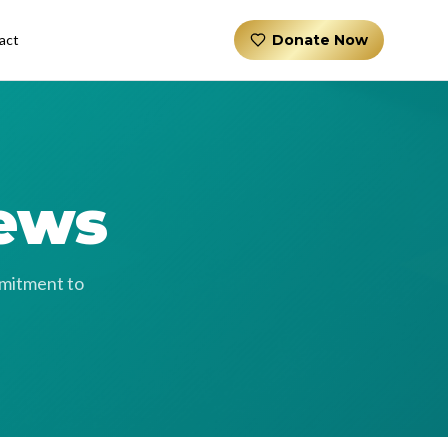
act
Donate Now
News
mmitment to