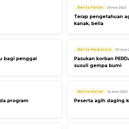
Berita Harian
26 Nov 2023
Terap pengetahuan aga
kanak, belia
Berita Mediacorp
30 June 
 bagi penggal
Pasukan korban PERD
susuli gempa bumi
Berita Harian
16 June 2023
ada program
Peserta agih daging 