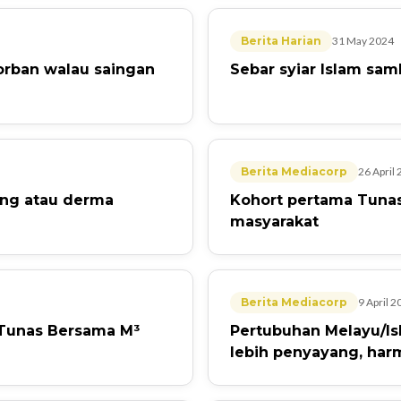
Berita Harian
31 May 2024
orban walau saingan
Sebar syiar Islam samb
Berita Mediacorp
26 April
ing atau derma
Kohort pertama Tunas
masyarakat
Berita Mediacorp
9 April 2
 Tunas Bersama M³
Pertubuhan Melayu/Is
lebih penyayang, harm