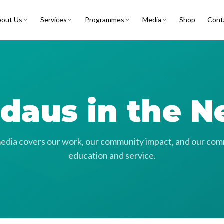
out Us
Services
Programmes
Media
Shop
Cont
daus in the 
dia covers our work, our community impact, and our co
education and service.